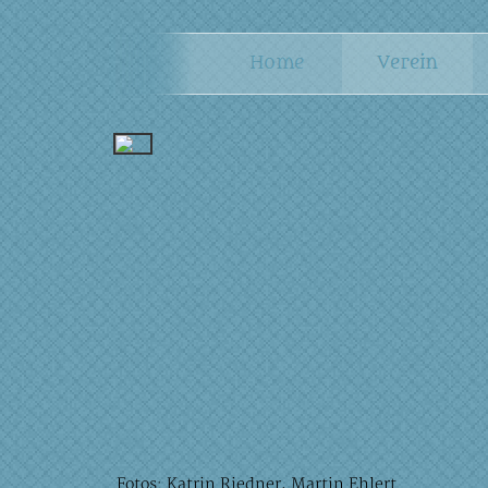
Fotos: Katrin Riedner, Martin Ehlert